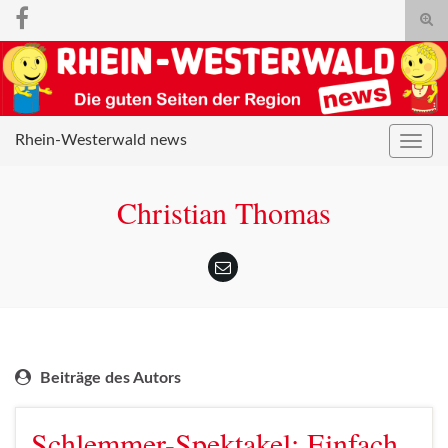
Suc
umsc
Search for:
Rhein-Westerwald news
Navig
umsc
Christian Thomas
Beiträge des Autors
Schlemmer-Spektakel: Einfach