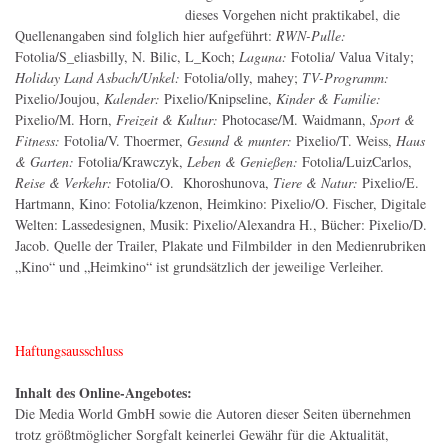
dieses Vorgehen nicht praktikabel, die
Quellenangaben sind folglich hier aufgeführt:
RWN-Pulle:
Fotolia/S_eliasbilly, N. Bilic, L_Koch;
Laguna:
Fotolia/ Valua Vitaly;
Holiday Land Asbach/Unkel:
Fotolia/olly, mahey;
TV-Programm:
Pixelio/Joujou,
Kalender:
Pixelio/Knipseline,
Kinder & Familie:
Pixelio/M. Horn,
Freizeit & Kultur:
Photocase/M. Waidmann,
Sport &
Fitness:
Fotolia/V. Thoermer,
Gesund & munter:
Pixelio/T. Weiss,
Haus
& Garten:
Fotolia/Krawczyk,
Leben & Genießen:
Fotolia/LuizCarlos,
Reise & Verkehr:
Fotolia/O. Khoroshunova,
Tiere & Natur:
Pixelio/E.
Hartmann, Kino: Fotolia/kzenon, Heimkino: Pixelio/O. Fischer, Digitale
Welten: Lassedesignen, Musik: Pixelio/Alexandra H., Bücher: Pixelio/D.
Jacob. Quelle der Trailer, Plakate und Filmbilder in den Medienrubriken
„Kino“ und „Heimkino“ ist grundsätzlich der jeweilige Verleiher.
Haftungsausschluss
Inhalt des Online-Angebotes:
Die Media World GmbH sowie die Autoren dieser Seiten übernehmen
trotz größtmöglicher Sorgfalt keinerlei Gewähr für die Aktualität,