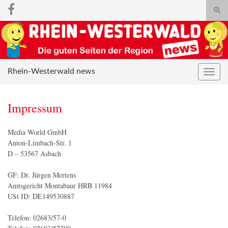
Suc
umsc
Search for:
Rhein-Westerwald news
Navig
umsc
Impressum
Media World GmbH
Anton-Limbach-Str. 1
D – 53567 Asbach
GF: Dr. Jürgen Mertens
Amtsgericht Montabaur HRB 11984
USt ID: DE149530887
Telefon: 02683/57-0