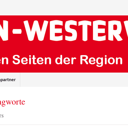
partner
agworte
TS